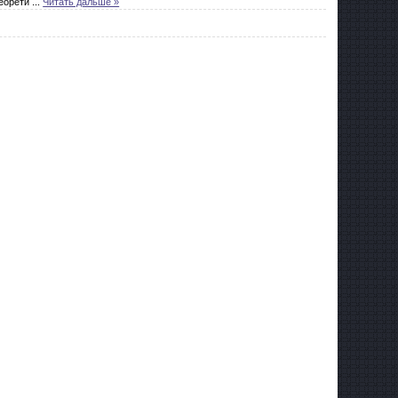
теорети
...
Читать дальше »