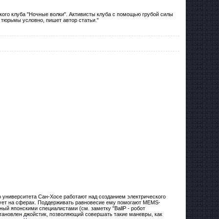
кого клуба "Ночные волки". Активисты клуба с помощью грубой силы
м тюрьмы условно, пишет автор статьи."
о университета Сан-Хосе работают над созданием электрического
ирует на сферах. Поддерживать равновесие ему помогают MEMS-
ный японскими специалистами (см. заметку "BallP - робот
тановлен джойстик, позволяющий совершать такие маневры, как