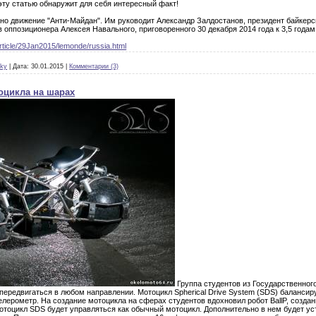
эту статью обнаружит для себя интересный факт!
о движение "Анти-Майдан". Им руководит Александр Залдостанов, президент байкерс
в оппозиционера Алексея Навального, приговоренного 30 декабря 2014 года к 3,5 года
article/29Jan2015/lemonde/russia.html
sky
|
Дата:
30.01.2015
|
Комментарии (3)
оцикла на шарах
Группа студентов из Государственног
 передвигаться в любом направлении. Мотоцикл Spherical Drive System (SDS) баланс
елерометр. На создание мотоцикла на сферах студентов вдохновил робот BallP, создан
отоцикл SDS будет управляться как обычный мотоцикл. Дополнительно в нем будет ус