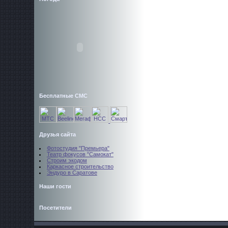
Бесплатные СМС
Друзья сайта
Фотостудия "Премьера"
Театр фокусов "Самокат"
Строим экодом
Каркасное строительство
Эндуро в Саратове
Наши гости
Посетители