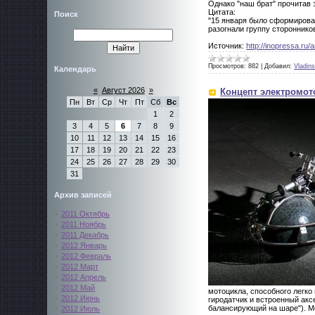
Однако "наш брат" прочитав 
Цитата:
Поиск
"15 января было сформирован
разогнали группу стороннико
Источник:
http://inopressa.ru/
Просмотров:
882
|
Добавил:
Vladin
Календарь
«
Август 2026
»
Концепт электромот
Пн
Вт
Ср
Чт
Пт
Сб
Вс
1
2
3
4
5
6
7
8
9
10
11
12
13
14
15
16
17
18
19
20
21
22
23
24
25
26
27
28
29
30
31
Архив записей
2011 Октябрь
2011 Ноябрь
2011 Декабрь
2012 Январь
2012 Февраль
2012 Март
2012 Апрель
2012 Май
мотоцикла, способного легко
2012 Июнь
гиродатчик и встроенный акс
балансирующий на шаре"). М
2012 Июль