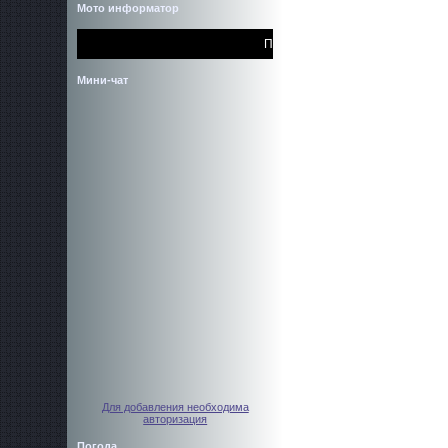
Мото информатор
Полный сайт располагается по адресу 
Мини-чат
Для добавления необходима
авторизация
Погода