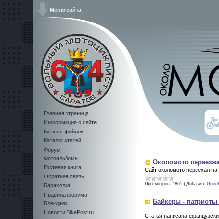
Меню сайта
Главная страница
Информация о сайте
Каталог файлов
Каталог статей
Форум
Фотоальбомы
Околомото переезжа
Гостевая книга
Сайт околомото переехал на 
Обратная связь
Просмотров:
1861
|
Добавил:
Good
Барахолка
Правила форума
Байкеры - патриоты
Блекджек
Новости BikePost.ru
Статья написана французски