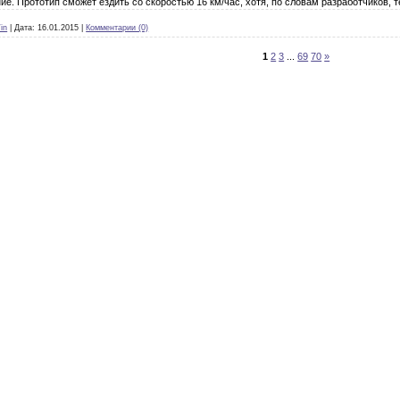
ие. Прототип сможет ездить со скоростью 16 км/час, хотя, по словам разработчиков, 
in
|
Дата:
16.01.2015
|
Комментарии (0)
1
2
3
...
69
70
»