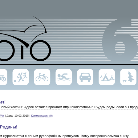
ет!
новый хостинг! Адрес остался прежним http://okolomoto64.ru Будем рады, если вы про
Win
|
Дата:
10.03.2015
|
Комментарии (0)
 Родины!
м журналистом с явным руссофобным привкусом. Кому интересно ссылка снизу.